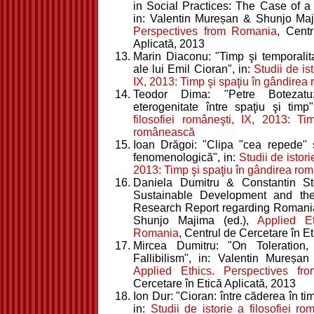
in Social Practices: The Case of a
in: Valentin Mureșan & Shunjo Maj
Perspectives from Romania
, Cent
Aplicată, 2013
Marin Diaconu: "Timp şi temporalitat
ale lui Emil Cioran", in:
Studii de ist
IX, 2013: Timp şi spaţiu în gândire
Teodor Dima: "Petre Botezatu:
eterogenitate între spaţiu şi timp
filosofiei româneşti, IX, 2013: T
românească
Ioan Drăgoi: "Clipa "cea repede" şi
fenomenologică", in:
Studii de istori
2013: Timp şi spaţiu în gândirea r
Daniela Dumitru & Constantin S
Sustainable Development and th
Research Report regarding Romania
Shunjo Majima (ed.),
Applied Et
Romania
, Centrul de Cercetare în E
Mircea Dumitru: "On Toleration,
Fallibilism", in: Valentin Mureșa
Applied Ethics. Perspectives f
Cercetare în Etică Aplicată, 2013
Ion Dur: "Cioran: între căderea în ti
in:
Studii de istorie a filosofiei r