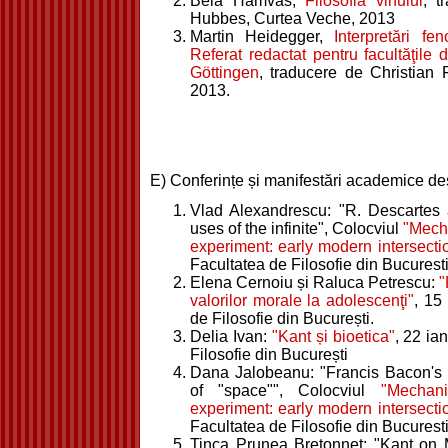
Béla Hamvas,
Filosofia vinului
, t
Hubbes, Curtea Veche, 2013
Martin Heidegger,
Interpretări fe
Referat redactat pentru facultăţile 
Göttingen
, traducere de Christian 
2013.
E) Conferințe și manifestări academice des
Vlad Alexandrescu: "R. Descartes 
uses of the infinite", Colocviul
"Mech
experiment: early modern intersecti
Facultatea de Filosofie din Bucuresti
Elena Cernoiu și Raluca Petrescu:
"
valorilor morale la adolescenţi"
, 15
de Filosofie din București.
Delia Ivan:
"Kant și bioetica"
, 22 ia
Filosofie din București
Dana Jalobeanu: "Francis Bacon's 
of "space"", Colocviul
"Mechan
experiment: early modern intersecti
Facultatea de Filosofie din Bucuresti
Tinca Prunea Bretonnet: "Kant on