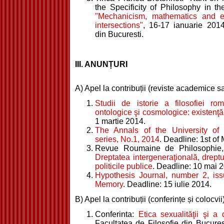
the Specificity of Philosophy in th
"Mechanicism, mathematics and e
intersections"
, 16-17 ianuarie 2014
din Bucuresti.
III. ANUNȚURI
A) Apel la contribuții (reviste academice 
Studii de istorie a filosofiei r
ontologice şi cosmologice: existenţă, 
1 martie 2014.
The Annals of the University of 
series, No.1, 2014
. Deadline: 1st of
Revue Roumaine de Philosophie ,
Dreptatea intergeneraţională, dreptur
politicile publice
. Deadline: 10 mai 
Hypothesis Journal, number 2, issue
Memory
. Deadline: 15 iulie 2014.
B) Apel la contribuții (conferințe și colocvii
Conferinta:
Etica sexualităţii şi a 
Facultatea de Filosofie din Bucures