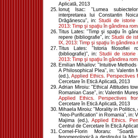
Aplicată, 2013
Ionuţ Isac: "Lumea subiectelo
interpretarea lui Constantin Noic
Drăgănescu", in:
Studii de istorie 
2013: Timp şi spaţiu în gândirea r
Titus Lates: "Timp şi spaţiu în gâ
repere (bibliografie", in:
Studii de ist
IX, 2013: Timp şi spaţiu în gândire
Titus Lates: "Istoria filosofiei
(bibliografie)", in:
Studii de istorie 
2013: Timp şi spaţiu în gândirea r
Emilian Mihailov: "Intuitive Methods
A Philosophical Plea", in: Valenti
(ed.),
Applied Ethics. Perspectives
Cercetare în Etică Aplicată, 2013
Adrian Miroiu: "Ethical Attitudes t
Romanian Case", in: Valentin Mureș
Applied Ethics. Perspectives f
Cercetare în Etică Aplicată, 2013
Mihaela Miroiu: "Morality in Politics, 
"Neo-Purification" in Romania", in:
Majima (ed.),
Applied Ethics. Pe
Centrul de Cercetare în Etică Aplica
Cornel-Florin Moraru: "Soartă 
fenomenologică a destinului la Mir