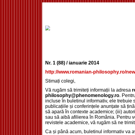
Nr. 1 (88) / ianuarie 2014
http://www.romanian-philosophy.ro/news
Stimați colegi,
Vă rugăm să trimiteți informații la adresa
r
philosophy@phenomenology.ro
. Pentru
incluse în buletinul informativ, ele trebuie să
publicațiile și conferințele anunțate să țină 
să apară în contexte academice; (iii) autori
sau să aibă afilierea în România. Pentru v
revistele academice, vă rugăm să ne trimite
Ca și până acum, buletinul informativ va 