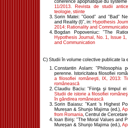
coherence apophatique du systeme e
11/2013. Revista de studii antice
teologie, stiinte
Sorin Matei: "Good" and "Bad" Ne
and Reality (I)", in:
Hypothesis Journa
2014: Rationality and Communicati
Bogdan Popoveniuc: "The Rational
Hypothesis Journal, No. 1, Issue 1,
and Communication
C) Studii în volume colective publicate la e
Constantin Aslam: "Philosophia p
perenne. Istoricitatea filosofiei româ
a filosofiei româneşti, IX, 2013: T
românească
Claudiu Baciu: "Fiinţa şi timpul ei
Studii de istorie a filosofiei româneş
în gândirea românească
Sorin Baiasu: "Kant 's Highest Poli
Mureșan & Shunjo Majima (ed.),
Ap
from Romania
, Centrul de Cercetare
Ioan Biriş: "The Moral Values and Par
Mureșan & Shunjo Majima (ed.),
Ap