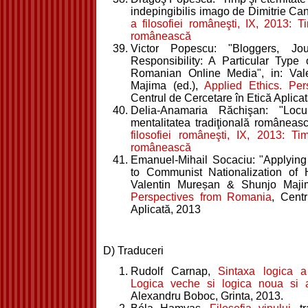
indepingibilis imago de Dimitrie Can
a filosofiei româneşti, IX, 2013: T
românească
Victor Popescu: "Bloggers, Jou
Responsibility: A Particular Type 
Romanian Online Media", in: Va
Majima (ed.),
Applied Ethics. Pe
Centrul de Cercetare în Etică Aplica
Delia-Anamaria Răchişan: "Locu
mentalitatea tradiţională româneasc
filosofiei româneşti, IX, 2013: T
românească
Emanuel-Mihail Socaciu: "Applying
to Communist Nationalization of 
Valentin Mureșan & Shunjo Maji
Perspectives from Romania
, Cent
Aplicată, 2013
D) Traduceri
Rudolf Carnap,
Sintaxa logica a l
Logica veche si logica noua si al
Alexandru Boboc, Grinta, 2013.