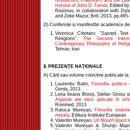
Gnosticism, Platonism, and the Lat
Honour of John D. Turner
, Edited b
Rasimus, in collaboration with Dyl
and Zeke Mazur, Brill, 2013, pp.465
D) Conferințe și manifestări academice des
Veronica Cibotaru: "Sacred Tex
Religions",
The Second Intern
Contemporary Philosophy of Relig
Tehran, Iran
II. PREZENȚE NAȚIONALE
A) Cărți sau volume colective publicate la e
Laurentiu Batin,
Filosofia politic
Grinta, 2013
Leria Ileana Boroș, Ștefan Grosu și
Aspecte ale eticii aplicate în limi
Rovimed, 2013
Raluca Mureșan,
Filosofia sistem
morala
, Editura Institutul European
Valentin Mureșan,
Un filosof ratacit 
Valentin Mureșan & Shunjo Maji