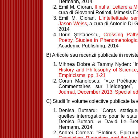
Hermann, 2014
Emil M. Cioran,
Il nulla. Lettere a
cura di Giovanni Rotiroti, Mimesis E
Emil M. Cioran,
L'intellettuale s
Jason Weiss
, a cura di Antonio Di 
2014
Dorin Ştefănescu,
Crossing Paths
Poetry. Studies in Phenomenologic
Academic Publishing, 2014
B) Articole sau recenzii publicate în revist
Mihnea Dobre & Tammy Nyden: "Intr
History and Philosophy of Science,
Empiricisms, pp. 1-21
Gorun Manolescu: "«Le Poétique
Commentaires sur Heidegger",
Journal, December 2013, Special edi
C) Studii în volume colective publicate la e
Denisa Butnaru: "Corps statiqu
quelles interrogations pour le statu
Denisa Butnaru & David Le Breto
Hermann, 2014
Andrei Cornea: "Plotinus, Epicuru