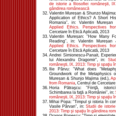
de istorie a filosofiei româneşti, I
gândirea românească
Valentin Mureșan & Shunzo Majima: "
Application of Ethics? A Short His
Romania", in: Valentin Mureșan
Applied Ethics. Perspectives f
Cercetare în Etică Aplicată, 2013
Valentin Mureșan: "How Many Fo
Reading", in: Valentin Mureșan
Applied Ethics. Perspectives f
Cercetare în Etică Aplicată, 2013
Andrei Simionescu-Panait, Experienţa
lui Alexandru Dragomir", in:
Stud
româneşti, IX, 2013: Timp şi spaţiu
Ilie Pârvu: "What does "Metaph
Groundwork of the Metaphysics of
Mureșan & Shunjo Majima (ed.),
Ap
from Romania
, Centrul de Cercetare
Horia Pătraşcu: "Fiinţă, istor
Schimbarea la faţă a României", in:
româneşti, IX, 2013: Timp şi spaţiu
Mihai Popa: "Timpul şi istoria în co
Vasile Pârvan", in:
Studii de istorie
2013: Timp şi spaţiu în gândirea r
Dragoş Popescu: "Timp şi eternitate