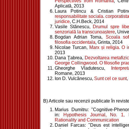
Perspectives from Romania
, Cent
Aplicată, 2013
Laura Potincu & Cristian Poti
responsabilitate sociala. corporatist
juridice
, C.H.Beck, 2014
Vasile Stănescu,
Drumul spre libe
senzorială la transcunoaștere
, Unive
Bogdan Adrian Toma,
Scoala sof
filosofia occidentala
, Grinta, 2014
Nicolae Turcan,
Marx și religia. O 
2013
Dana Ţabrea,
Dezvoltarea metafizi
George Collingwood. O filosofie prac
Gheorghe Vladutescu,
Interpret
Romane, 2013
Ion D. Vulcănescu,
Sunt cel ce sunt
,
B) Articole sau recenzii publicate în reviste
Marius Dumitru: "Cognitive-Phenom
in:
Hypothesis Journal, No. 1, 
Rationality and Communication
Daniel Farcas: "Deus est intelliger