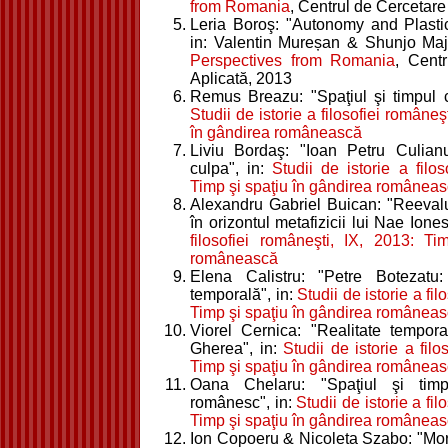
from Romania
, Centrul de Cercetare
Leria Boroş: "Autonomy and Plasti
in: Valentin Mureșan & Shunjo Maj
Perspectives from Romania
, Cent
Aplicată, 2013
Remus Breazu: "Spaţiul şi timpul ca
Studii de istorie a filosofiei româneş
în gândirea românească
Liviu Bordaş: "Ioan Petru Culianu
culpa", in:
Studii de istorie a filo
Timp şi spaţiu în gândirea românea
Alexandru Gabriel Buican: "Reeval
în orizontul metafizicii lui Nae Ione
filosofiei româneşti, IX, 2013: T
românească
Elena Calistru: "Petre Botezatu:
temporală", in:
Studii de istorie a fi
Timp şi spaţiu în gândirea românea
Viorel Cernica: "Realitate temporală
Gherea", in:
Studii de istorie a filo
Timp şi spaţiu în gândirea românea
Oana Chelaru: "Spaţiul şi timp
românesc", in:
Studii de istorie a fil
Timp şi spaţiu în gândirea românea
Ion Copoeru & Nicoleta Szabo: "Mo