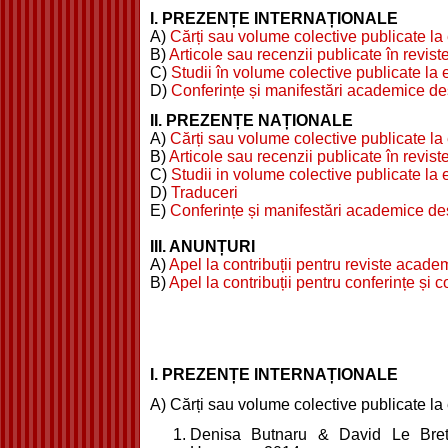
I. PREZENȚE INTERNAȚIONALE
A)
Cărți sau volume colective publicate la e
B)
Articole sau recenzii publicate în reviste
C)
Studii în volume colective publicate la e
D)
Conferințe și manifestări academice des
II. PREZENȚE NAȚIONALE
A)
Cărți sau volume colective publicate la e
B)
Articole sau recenzii publicate în reviste
C)
Studii in volume colective publicate la e
D)
Traduceri
E)
Conferințe și manifestări academice des
III. ANUNȚURI
A)
Apel la contribuții pentru reviste acade
B)
Apel la contribuții pentru conferințe și
I. PREZENȚE INTERNAȚIONALE
A) Cărți sau volume colective publicate la e
Denisa Butnaru & David Le Breto