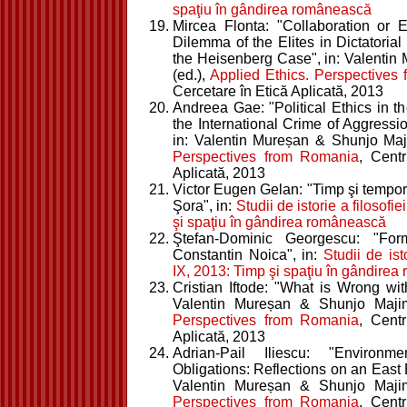
spaţiu în gândirea românească
Mircea Flonta: "Collaboration or 
Dilemma of the Elites in Dictatorial
the Heisenberg Case", in: Valenti
(ed.),
Applied Ethics. Perspectives
Cercetare în Etică Aplicată, 2013
Andreea Gae: "Political Ethics in th
the International Crime of Aggressio
in: Valentin Mureșan & Shunjo Maj
Perspectives from Romania
, Cent
Aplicată, 2013
Victor Eugen Gelan: "Timp şi temporal
Şora", in:
Studii de istorie a filosofi
şi spaţiu în gândirea românească
Ştefan-Dominic Georgescu: "Form
Constantin Noica", in:
Studii de ist
IX, 2013: Timp şi spaţiu în gândire
Cristian Iftode: "What is Wrong with
Valentin Mureșan & Shunjo Maji
Perspectives from Romania
, Cent
Aplicată, 2013
Adrian-Pail Iliescu: "Environ
Obligations: Reflections on an East
Valentin Mureșan & Shunjo Maji
Perspectives from Romania
, Cent