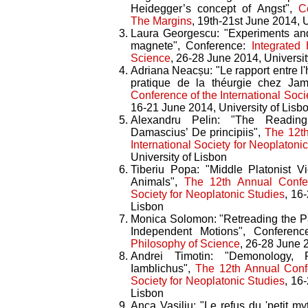
Heidegger’s concept of Angst",
Co
The Margins
, 19th-21st June 2014, 
Laura Georgescu: "Experiments and
magnete", Conference:
Integrated
Science
, 26-28 June 2014, Universi
Adriana Neacșu: "Le rapport entre l
pratique de la théurgie chez Jam
Conference of the International Soci
16-21 June 2014, University of Lisb
Alexandru Pelin: "The Reading
Damascius’ De principiis",
The 12th
International Society for Neoplatoni
University of Lisbon
Tiberiu Popa: "Middle Platonist V
Animals",
The 12th Annual Confer
Society for Neoplatonic Studies
, 16
Lisbon
Monica Solomon: "Retreading the Pa
Independent Motions", Conferen
Philosophy of Science
, 26-28 June 
Andrei Timotin: "Demonology,
Iamblichus",
The 12th Annual Confe
Society for Neoplatonic Studies
, 16
Lisbon
Anca Vasiliu: "Le refus du 'petit m