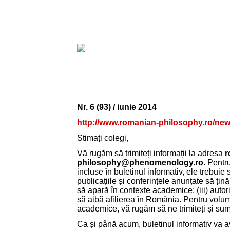
Nr. 6 (93) / iunie 2014
http://www.romanian-philosophy.ro/news
Stimați colegi,
Vă rugăm să trimiteți informații la adresa
r
philosophy@phenomenology.ro
. Pentru
incluse în buletinul informativ, ele trebuie să
publicațiile și conferințele anunțate să țină 
să apară în contexte academice; (iii) autor
să aibă afilierea în România. Pentru volume
academice, vă rugăm să ne trimiteți și sum
Ca și până acum, buletinul informativ va 