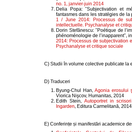
no. 1, janvier-juin 2014
Delia Popa: "Subjectivation et mé
fantasmes dans les stratégies de la p
1 / June 2014: Processus de subje
intellectuelle. Psychanalyse et criti
Dorin Stefănescu: "Poétique de l’i
phénoménologie de l’inapparent", i
2014: Processus de subjectivation et 
Psychanalyse et critique sociale
C) Studii în volume colective publicate la e
D) Traduceri
Byung-Chul Han,
Agonia erosului ş
Viorica Nişcov, Humanitas, 2014
Edith Stein,
Autoportret in scrisor
Ingarden
, Editura Carmelitană, 2014
E) Conferințe și manifestări academice des