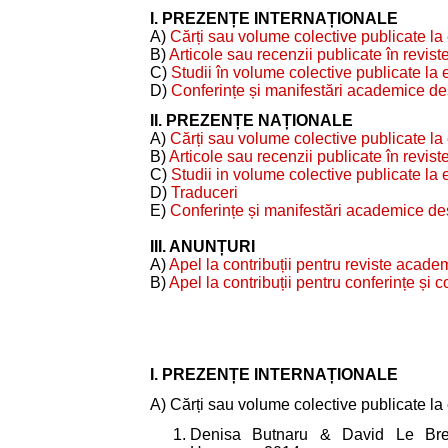
I. PREZENȚE INTERNAȚIONALE
A)
Cărți sau volume colective publicate la e
B)
Articole sau recenzii publicate în reviste
C)
Studii în volume colective publicate la e
D)
Conferințe și manifestări academice des
II. PREZENȚE NAȚIONALE
A)
Cărți sau volume colective publicate la e
B)
Articole sau recenzii publicate în reviste
C)
Studii in volume colective publicate la e
D)
Traduceri
E)
Conferințe și manifestări academice des
III. ANUNȚURI
A)
Apel la contribuții pentru reviste acade
B)
Apel la contribuții pentru conferințe și
I. PREZENȚE INTERNAȚIONALE
A) Cărți sau volume colective publicate la e
Denisa Butnaru & David Le Bret