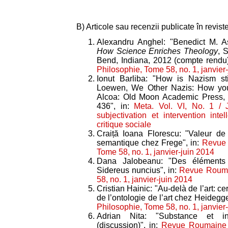
B) Articole sau recenzii publicate în reviste
Alexandru Anghel: "Benedict M. A
How Science Enriches Theology
, 
Bend, Indiana, 2012 (compte rendu)
Philosophie, Tome 58, no. 1, janvier
Ionut Barliba: "How is Nazism sti
Loewen, We Other Nazis: How you a
Alcoa: Old Moon Academic Press, 
436", in:
Meta. Vol. VI, No. 1 /
subjectivation et intervention inte
critique sociale
Craiță Ioana Florescu: "Valeur de 
semantique chez Frege", in:
Revue 
Tome 58, no. 1, janvier-juin 2014
Dana Jalobeanu: "Des éléments d
Sidereus nuncius", in:
Revue Rouma
58, no. 1, janvier-juin 2014
Cristian Hainic: "Au-delà de l’art: c
de l’ontologie de l’art chez Heidegge
Philosophie, Tome 58, no. 1, janvier
Adrian Nita: "Substance et int
(discussion)", in:
Revue Roumaine 