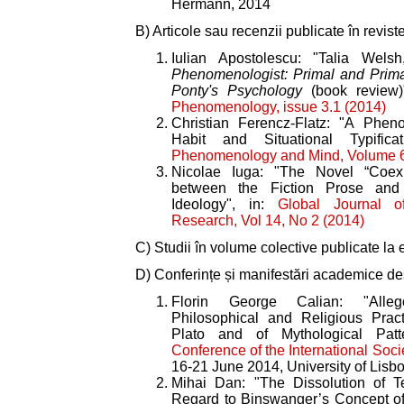
Hermann, 2014
B) Articole sau recenzii publicate în revist
Iulian Apostolescu: "Talia Wels
Phenomenologist: Primal and Prima
Ponty's Psychology
(book review)
Phenomenology, issue 3.1 (2014)
Christian Ferencz-Flatz: "A Phen
Habit and Situational Typific
Phenomenology and Mind, Volume 6
Nicolae Iuga: "The Novel “Coex
between the Fiction Prose and
Ideology", in:
Global Journal o
Research, Vol 14, No 2 (2014)
C) Studii în volume colective publicate la e
D) Conferințe și manifestări academice des
Florin George Calian: "Allego
Philosophical and Religious Pract
Plato and of Mythological Pat
Conference of the International Soci
16-21 June 2014, University of Lisb
Mihai Dan: "The Dissolution of Te
Regard to Binswanger’s Concept of