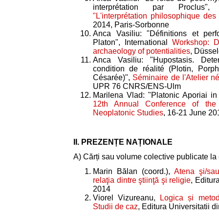
interprétation par Proclus
"L'interprétation philosophique des
2014, Paris-Sorbonne
Anca Vasiliu: "Définitions et pe
Platon", International
Workshop: D
archaeology of potentialities
, Düssel
Anca Vasiliu: "Hupostasis. Dete
condition de réalité (Plotin, Porp
Césarée)",
Séminaire de l'Atelier n
UPR 76 CNRS/ENS-Ulm
Marilena Vlad: "Platonic Aporiai i
12th Annual Conference of the I
Neoplatonic Studies
, 16-21 June 201
II. PREZENȚE NAȚIONALE
A) Cărți sau volume colective publicate la e
Marin Bălan (coord.),
Atena şi/sa
relaţia dintre ştiinţă şi religie
, Editur
2014
Viorel Vizureanu,
Logica și metodo
Studii de caz
, Editura Universitatii 