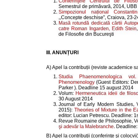
Conferinţele Centrului de Filos
Semestrul de primăvară, 2014, UBB 
Simpozionul național Constanti
,,Concepte deschise”, Craiova, 23-
Masă rotundă dedicată cărtii Autoport
catre Roman Ingarden, Edith Stein
de Filosofie din Bucureşti
III. ANUNȚURI
A) Apel la contribuții (reviste academice 
Studia Phaenomenologica vo
Phenomenology
(Guest Editors: D
Parker ). Deadline 15 august 2014
Volum:
Hermeneutica ideii de filo
30 August 2014
Journal of Early Modern Studies, 
2015):
Theories of Mixture in the 
editor: Lucian Petrescu. Deadline: 1
Revue Roumaine de Philosophie , Vo
şi adevăr la Malebranche
. Deadline
B) Apel la contribuții (conferințe și colocvii