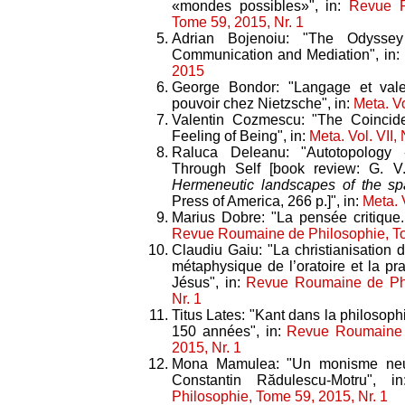
«mondes possibles»", in:
Revue R
Tome 59, 2015, Nr. 1
Adrian Bojenoiu: "The Odysse
Communication and Mediation", in:
2015
George Bondor: "Langage et val
pouvoir chez Nietzsche", in:
Meta. Vo
Valentin Cozmescu: "The Coincide
Feeling of Being", in:
Meta. Vol. VII,
Raluca Deleanu: "Autotopology
Through Self [book review: G. 
Hermeneutic landscapes of the spa
Press of America, 266 p.]", in:
Meta. 
Marius Dobre: "La pensée critique
Revue Roumaine de Philosophie, To
Claudiu Gaiu: "La christianisation 
métaphysique de l’oratoire et la p
Jésus", in:
Revue Roumaine de Phi
Nr. 1
Titus Lates: "Kant dans la philosop
150 années", in:
Revue Roumaine 
2015, Nr. 1
Mona Mamulea: "Un monisme neut
Constantin Rădulescu-Motru", 
Philosophie, Tome 59, 2015, Nr. 1