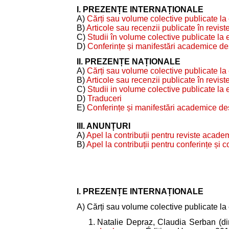
I. PREZENȚE INTERNAȚIONALE
A)
Cărți sau volume colective publicate la e
B)
Articole sau recenzii publicate în reviste
C)
Studii în volume colective publicate la e
D)
Conferințe și manifestări academice des
II. PREZENȚE NAȚIONALE
A)
Cărți sau volume colective publicate la e
B)
Articole sau recenzii publicate în reviste
C)
Studii in volume colective publicate la e
D)
Traduceri
E)
Conferințe și manifestări academice des
III. ANUNȚURI
A)
Apel la contribuții pentru reviste acade
B)
Apel la contribuții pentru conferințe și
I. PREZENȚE INTERNAȚIONALE
A) Cărți sau volume colective publicate la e
Natalie Depraz, Claudia Serban (dir