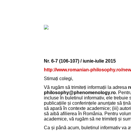
Nr. 6-7 (106-107) / iunie-iulie 2015
http://www.romanian-philosophy.ro/news
Stimați colegi,
Vă rugăm să trimiteți informații la adresa
r
philosophy@phenomenology.ro
. Pentru
incluse în buletinul informativ, ele trebuie să
publicațiile și conferințele anunțate să țină 
să apară în contexte academice; (iii) autor
să aibă afilierea în România. Pentru volume
academice, vă rugăm să ne trimiteți și sum
Ca și până acum, buletinul informativ va 