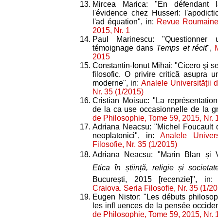
Mircea Marica: "En défendant la
l'évidence chez Husserl: l'apodict
l'ad équation", in:
Revue Roumaine 
2015, Nr. 1
Paul Marinescu: "Questionner 
témoignage dans
Temps et récit
",
2015
Constantin-Ionut Mihai: "Cicero şi s
filosofic. O privire critică asupra 
moderne", in:
Analele Universității d
Nr. 35 (1/2015)
Cristian Moisuc: "La représentation 
de la ca use occasionnelle de la gr
de Philosophie, Tome 59, 2015, Nr. 
Adriana Neacsu: "Michel Foucault d
neoplatonici", in:
Analele Univers
Filosofie, Nr. 35 (1/2015)
Adriana Neacsu: "Marin Blan și V
Etica în știință, religie și societat
București, 2015 [recenzie]", in
Craiova. Seria Filosofie, Nr. 35 (1/2
Eugen Nistor: "Les débuts philoso
les infl uences de la pensée occiden
de Philosophie, Tome 59, 2015, Nr. 