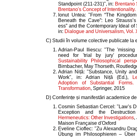
Standpoint (211-231)", in:
Brentano 
Brentano's Concept of Intentionalit
Ionut Untea: "From “The Kingdom 
Beneath the Cave”: Leo Strauss’s 
ess” and the Contemporary Ideal of
in:
Dialogue and Universalism, Vol.
C) Studii în volume colective publicate la e
Adrian-Paul Iliescu: "The 'missing 
need for 'trial by jury' procedu
Sustainability Philosophical persp
Birnbacher, May Thorseth, Routledg
Adrian Niță: "Substance, Unity and 
Work", in: Adrian Niță (Ed.),
L
Adoption of Substantial Forms.
Transformation
, Springer, 2015
D) Conferințe și manifestări academice des
Cosmin Sebastian Cercel: "Law’s D
Exception and the Destructio
Hermeneutics: Other Investigations
,
Maison Française d'Oxford
Eveline Cioflec: "Zu Alexandru Dr
Übung im Philosophieren – Über 