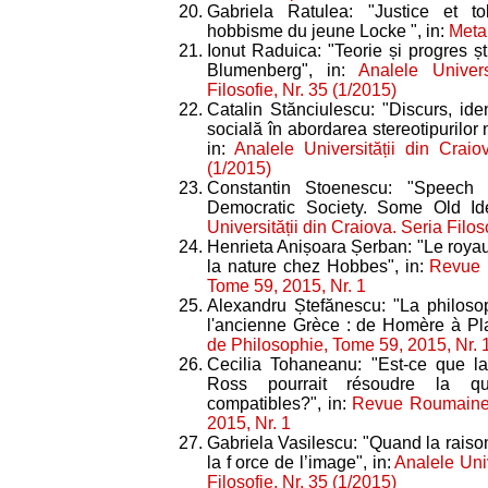
Gabriela Ratulea: "Justice et t
hobbisme du jeune Locke ", in:
Meta.
Ionut Raduica: "Teorie și progres ști
Blumenberg", in:
Analele Univers
Filosofie, Nr. 35 (1/2015)
Catalin Stănciulescu: "Discurs, iden
socială în abordarea stereotipurilor 
in:
Analele Universității din Craio
(1/2015)
Constantin Stoenescu: "Speech
Democratic Society. Some Old Id
Universității din Craiova. Seria Filos
Henrieta Anișoara Șerban: "Le royaum
la nature chez Hobbes", in:
Revue 
Tome 59, 2015, Nr. 1
Alexandru Ștefănescu: "La philoso
l'ancienne Grèce : de Homère à Pla
de Philosophie, Tome 59, 2015, Nr. 
Cecilia Tohaneanu: "Est-ce que la
Ross pourrait résoudre la qu
compatibles?", in:
Revue Roumaine 
2015, Nr. 1
Gabriela Vasilescu: "Quand la raison
la f orce de l’image", in:
Analele Univ
Filosofie, Nr. 35 (1/2015)