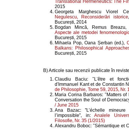
Translational Hermeneutics: The Fi
2015
Georgeta Marghescu Viorel Ce
Negulescu, Reconsiderări istorice
București, 2014
Bogdan Mincă, Remus Breazu, Iu
Aspecte ale metodei fenomenologi
București, 2015
Mihaela Pop, Oana Șerban (ed.),
C
Balkans: Philosophical Approache
București, 2015
B) Articole sau recenzii publicate în reviste
Claudiu Baciu: "L'être et fonc
d'Immanuel Kant et de Constantin N
de Philosophie, Tome 59, 2015, Nr. 
Maria Corina Barbaros: "Matters of
Conversation the Soul of Democracy
/ June 2015
Ana Bazac: ”L’échelle mineure 
l’impossible”, in:
Analele Univers
Filosofie, Nr. 35 (1/2015)
Alexandru Boboc: "Sémantique et On