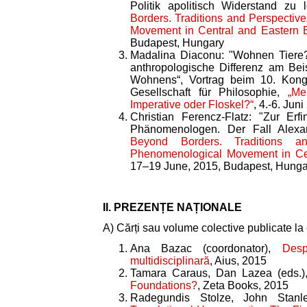
Politik apolitisch Widerstand zu 
Borders. Traditions and Perspectiv
Movement in Central and Eastern 
Budapest, Hungary
Madalina Diaconu: "Wohnen Tiere
anthropologische Differenz am Beis
Wohnens“, Vortrag beim 10. Kongr
Gesellschaft für Philosophie,
„Me
Imperative oder Floskel?“
, 4.-6. Jun
Christian Ferencz-Flatz: "Zur Er
Phänomenologen. Der Fall Alexa
Beyond Borders. Traditions a
Phenomenological Movement in Ce
17–19 June, 2015, Budapest, Hunga
II. PREZENȚE NAȚIONALE
A) Cărți sau volume colective publicate la e
Ana Bazac (coordonator),
Desp
multidisciplinară
, Aius, 2015
Tamara Caraus, Dan Lazea (eds.
Foundations?
, Zeta Books, 2015
Radegundis Stolze, John Stanle