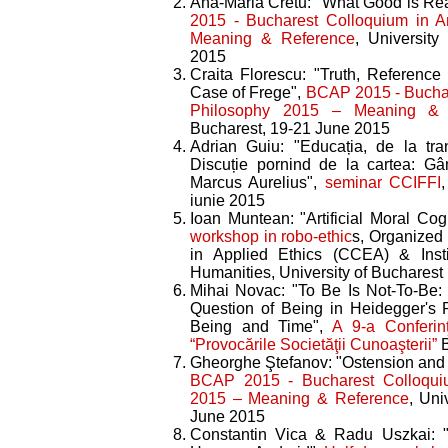
Ana-Maria Cretu: "What Good is Re
2015 - Bucharest Colloquium in A
Meaning & Reference
, University
2015
Craita Florescu: "Truth, Reference
Case of Frege",
BCAP 2015 - Buchar
Philosophy 2015 – Meaning & 
Bucharest, 19-21 June 2015
Adrian Guiu: "Educația, de la tr
Discuție pornind de la cartea: Gâ
Marcus Aurelius",
seminar CCIFFI
iunie 2015
Ioan Muntean: "Artificial Moral Cog
workshop in robo-ethic
s, Organized
in Applied Ethics (CCEA) & Insti
Humanities, University of Bucharest
Mihai Novac: "To Be Is Not-To-Be: 
Question of Being in Heidegger's Po
Being and Time",
A 9-a Conferinţă
“Provocările Societăţii Cunoaşterii”
B
Gheorghe Ştefanov: "Ostension and
BCAP 2015 - Bucharest Colloquiu
2015 – Meaning & Reference
, Uni
June 2015
Constantin Vica & Radu Uszkai: "