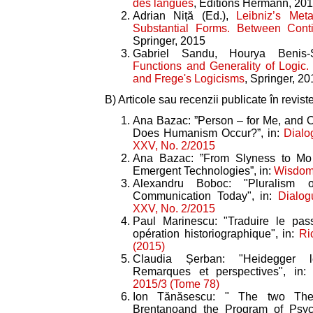
des langues
, Éditions Hermann, 20
Adrian Niță (Ed.),
Leibniz’s Met
Substantial Forms. Between Conti
Springer, 2015
Gabriel Sandu, Hourya Benis-
Functions and Generality of Logic.
and Frege's Logicisms
, Springer, 20
B) Articole sau recenzii publicate în revist
Ana Bazac: ”Person – for Me, and O
Does Humanism Occur?”, in:
Dialo
XXV, No. 2/2015
Ana Bazac: ”From Slyness to Mo
Emergent Technologies”, in:
Wisdom,
Alexandru Boboc: "Pluralism 
Communication Today", in:
Dialog
XXV, No. 2/2015
Paul Marinescu: "Traduire le pas
opération historiographique", in:
Ri
(2015)
Claudia Șerban: "Heidegger l
Remarques et perspectives", in:
2015/3 (Tome 78)
Ion Tănăsescu: " The two Theor
Brentanoand the Program of Psyc