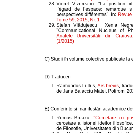
Viorel Vizureanu: "La position «
l’égard de l’espace: remarque 
perspectives différentes", in:
Revue 
Tome 59, 2015, Nr. 1
Ștefan Vlăduțescu , Xenia Negr
"Communicational Nucleus of Phil
Analele Universității din Craiova
(1/2015)
C) Studii în volume colective publicate la e
D) Traduceri
Raimundus Lullus,
Ars brevis
, tradu
de Jana Balacciu Matei, Polirom, 2
E) Conferințe și manifestări academice des
Remus Breazu:
"Cercetare cu pri
cercetare a istoriei ideilor filosofi
de Filosofie, Universitatea din Bucur