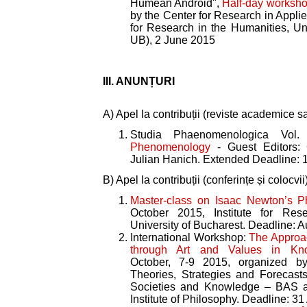
Humean Android",
Half-day worksho
by the Center for Research in Applie
for Research in the Humanities, Un
UB), 2 June 2015
III. ANUNȚURI
A) Apel la contribuții (reviste academice 
Studia Phaenomenologica Vol
Phenomenology
- Guest Editors: 
Julian Hanich. Extended Deadline:
B) Apel la contribuții (conferințe și colocvii
Master-class on Isaac Newton’s Ph
October 2015, Institute for Res
University of Bucharest. Deadline: 
International Workshop:
The Approac
through Art and Values in Kno
October, 7-9 2015, organized b
Theories, Strategies and Forecasts”
Societies and Knowledge – BAS
Institute of Philosophy. Deadline: 3