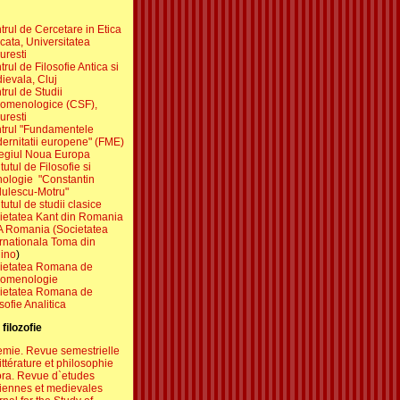
trul de Cercetare in Etica
cata, Universitatea
uresti
rul de Filosofie Antica si
ievala, Cluj
rul de Studii
omenologice (CSF),
uresti
trul "Fundamentele
ernitatii europene" (FME)
egiul Noua Europa
itutul de Filosofie si
hologie "Constantin
ulescu-Motru"
itutul de studii clasice
ietatea Kant din Romania
A Romania (Societatea
ernationala Toma din
ino
)
ietatea Romana de
omenologie
ietatea Romana de
sofie Analitica
filozofie
emie. Revue semestrielle
ittérature et philosophie
ra. Revue d`etudes
iennes et medievales