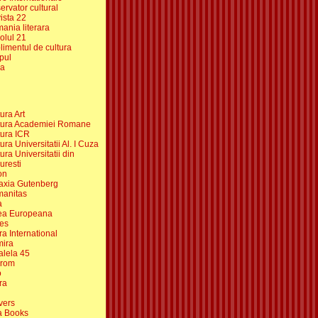
ervator cultural
ista 22
ania literara
olul 21
limentul de cultura
pul
ra
ura Art
tura Academiei Romane
tura ICR
ura Universitatii Al. I Cuza
ura Universitatii din
uresti
on
axia Gutenberg
anitas
a
ea Europeana
es
ra International
ira
alela 45
irom
o
ra
vers
a Books