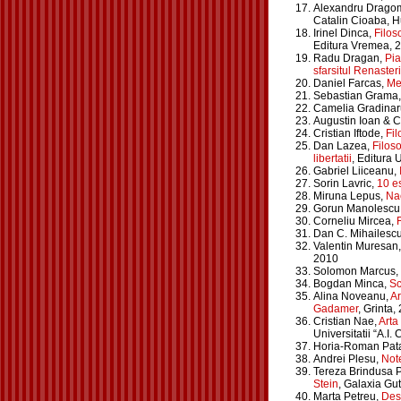
Alexandru Dragom
Catalin Cioaba, 
Irinel Dinca,
Filos
Editura Vremea, 
Radu Dragan,
Pia
sfarsitul Renasteri
Daniel Farcas,
Mei
Sebastian Grama
Camelia Gradinar
Augustin Ioan & C
Cristian Iftode,
Fil
Dan Lazea,
Filoso
libertatii
, Editura 
Gabriel Liiceanu,
Sorin Lavric,
10 e
Miruna Lepus,
Nae
Gorun Manolescu
Corneliu Mircea,
F
Dan C. Mihailesc
Valentin Muresan
2010
Solomon Marcus,
Bogdan Minca,
Sc
Alina Noveanu,
Ar
Gadamer
, Grinta,
Cristian Nae,
Arta 
Universitatii “A.I.
Horia-Roman Pata
Andrei Plesu,
Note
Tereza Brindusa 
Stein
, Galaxia Gu
Marta Petreu,
Desp