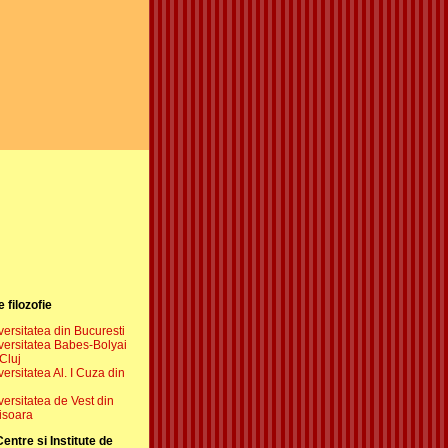
e filozofie
versitatea din Bucuresti
versitatea Babes-Bolyai
Cluj
ersitatea Al. I Cuza din
versitatea de Vest din
isoara
Centre si Institute de