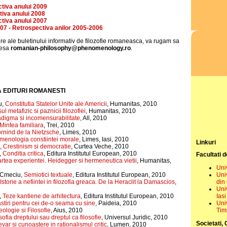
ctiva anului 2009
ctiva anului 2008
ctiva anului 2007
2007 - Retrospectiva anilor 2005-2006
 ale buletinului informativ de filozofie romaneasca, va rugam sa
dresa
romanian-philosophy@phenomenology.ro
.
 EDITURI ROMANESTI
u,
Constitutia Statelor Unite ale Americii
, Humanitas, 2010
l metafizic si paznicii filozofiei
, Humanitas, 2010
digma si incomensurabilitate
, All, 2010
Mintea familiara
, Trei, 2010
rnind de la Nietzsche
, Limes, 2010
enologia constiintei morale
, Limes, Iasi, 2010
Linkuri
,
Crestinism si democratie
, Curtea Veche, 2010
,
Conditia critica
, Editura Institutul European, 2010
Facultati d
rtea experientei. Heidegger si hermeneutica vietii
, Humanitas,
Uni
Uni
 Cmeciu,
Semiotici textuale
, Editura Institutul European, 2010
din 
Istorie a nefiintei in filozofia greaca. De la Heraclit la Damascios
,
Univ
Iasi
,
Teze kantiene de arhitectura
, Editura Institutul European, 2010
Uni
stiri pentru cei de-o seama cu sine
, Paideia, 2010
Tim
eologie si Filosofie
, Aius, 2010
sofia dreptului sau dreptul ca filosofie
, Universul Juridic, 2010
Societati, 
var si cunoastere in rationalismul critic
, Lumen, 2010