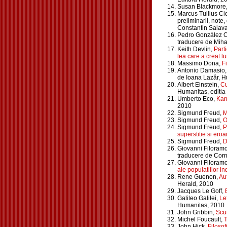
Susan Blackmore
Marcus Tullius Ci
preliminarii, note
Constantin Salavast
Pedro González C
traducere de Miha
Keith Devlin,
Part
lea care a creat 
Massimo Dona,
Fi
Antonio Damasio
de Ioana Lazăr, H
Albert Einstein,
Cu
Humanitas, editia
Umberto Eco,
Kant
2010
Sigmund Freud,
M
Sigmund Freud,
O
Sigmund Freud,
P
superstitie si eroa
Sigmund Freud,
D
Giovanni Filoramo
traducere de Corne
Giovanni Filoramo
ale populatiilor i
Rene Guenon,
Aut
Herald, 2010
Jacques Le Goff,
Galileo Galilei,
Le
Humanitas, 2010
John Gribbin,
Scur
Michel Foucault,
T
John Hick,
Filosofi