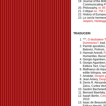
Journal of the Br
Communicating Pa
Philosophy,
nr. 8
Critique
no. 756 /
History of Europe
Le cercle hermene
Jaspers, Heidegge
TRADUCERI
***,
O dezbatere Te
Dumnezeu?
, tra
Parintii apostolici
Batovici, Polirom,
Hannah Arendt,
Fa
Humanitas, Bucure
Giorgio Agamben
Giorgio Agamben
Editura Tact, Clu
Mathaeus de Aqu
editie bilingva, s
Aristotel,
Despre g
Jean Amery,
Despr
Denis R. Alexande
Zaicu, Curtea Vec
Gaston Bachelard
Bernard Baertsky,
Isaiah Berlin,
Cinc
2010
Isaac de Beausob
Editura Herald, 2