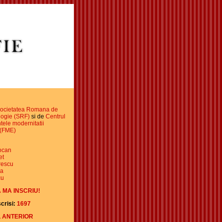
ocietatea Romana de
ogie (SRF)
si de
Centrul
ele modernitatii
 (FME)
iocan
et
rescu
da
cu
 MA INSCRIU!
crisi:
1697
 ANTERIOR