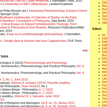
Nicolas de Cues ou L'autre Modernite
, L’Harmattan, Paris, 2010
Obs
,
A Commentary to Mill's Utilitarianism
, Lambert Academic
Rev
Rom
Philip Blosser (ed.),
Advancing Phenomenology. Essays in Honor
Sec
, Springer 2010
Sup
Boethiana mediaevalia. A Collection of Studies on the Early
Tim
of Boethius'
Consolation of Philosophy
, Zeta Books, 2010
Vat
,
Critical Essays on Edward Schillebeeckx's Theology: From
alism to Philosophical Non-Realism
, Resource Publications/Wipf
Edituri
ers, 2010
stru,
Essai sur la problematologie philosophique
, L’Harmattan,
All
Edit
n. L'image dans le discours des trois Cappadociens
, PUF, Paris,
Edi
Edi
Edit
sus
Edit
Buc
 TARA
Eik
Gal
nologica X (2010)
Phenomenology and Psychology
Hum
 Hermeneutics, Phenomenology, and Practical Philosophy,
Vol. II,
Ide
Ide
 Hermeneutics, Phenomenology, and Practical Philosophy,
Vol. II,
Lim
Lite
l. 2, No. 1, June 2010
Nem
osophiae,
Volumul II, numarul 1/2010: Filosofie analitica
Par
de Philosophie,
Tome 54/2010
, No 1
Pol
is Babes-Bolyai - Philosophia
nr. 1 / 2010
Ra
tis Babes-Bolyai - Philosophia
nr. 2 / 2010
Teo
e analitica
, Volumul IV, 1 / Ianuarie- Iunie 2010
Trei
2010
Uni
udy of Religions and Ideologies,
vol 9, no. 25, Spring 2010
Zet
udy of Religions and Ideologies
vol. 9, nr. 26, Summer 2010