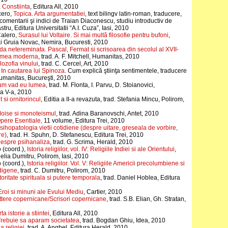
,
Constiinta
, Editura All, 2010
cero,
Topica. Arta argumentatiei
, text bilingv latin-roman, traducere,
, comentarii şi indici de Traian Diaconescu, studiu introductiv de
ru, Editura Universitatii “A.I. Cuza”, Iasi, 2010
alero,
Surasul lui Voltaire. Si mai multă filosofie pentru bufoni
,
i Gruia Novac, Nemira, Bucuresti, 2010
ida netereminata. Pascal, Fermat si scrisoarea din secolul al XVII-
lumea moderna
, trad. A. F. Mitchell, Humanitas, 2010
lozofia vinului
, trad. C. Cercel, Art, 2010
,
In cautarea lui Spinoza
. Cum explică ştiinţa sentimentele, traducere
umanitas, Bucureşti, 2010
m vad eu lumea
, trad. M. Flonta, I. Parvu, D. Stoianovici,
 a V-a, 2010
 si ornitorincul
, Editia a II-a revazuta, trad. Stefania Mincu, Polirom,
oise si monoteismul
, trad. Adina Baranovschi, Antet, 2010
pere Esentiale,
11 volume, Editura Trei, 2010
sihopatologia vietii cotidiene (despre uitare, greseala de vorbire,
re)
, trad. H. Spuhn, D. Stefanescu, Editura Trei, 2010
espre psihanaliza
, trad. G. Scrima, Herald, 2010
 (coord.),
Istoria religiilor, vol. IV: Religiile Indiei si ale Orientului
,
lia Dumitru, Polirom, Iasi, 2010
 (coord.),
Istoria religiilor. Vol. V: Religiile Americii precolumbiene si
ndigene
, trad. C. Dumitru, Polirom, 2010
oritate spirituala si putere temporala
, trad. Daniel Hoblea, Editura
Eroi si minuni ale Evului Mediu
, Cartier, 2010
ttere copernicane/Scrisori copernicane
, trad. S.B. Elian, Gh. Stratan,
ta istorie a stiintei
, Editura All, 2010
rebuie sa aparam societatea
, trad. Bogdan Ghiu, Idea, 2010
a religiei
, trad. A. Anghel, Editura Herald, 2010