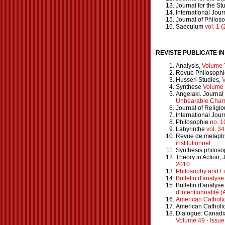
Journal for the St
International Jou
Journal of Philos
Saeculum
vol. 1 
REVISTE PUBLICATE I
Analysis,
Volume 7
Revue Philosophi
Husserl Studies,
V
Synthese
Volume 
Angelaki. Journal
Unbearable Charm 
Journal of Religio
International Jour
Philosophie
no. 1
Labyrinthe
vol. 34
Revue de metaphy
institutionnel
Synthesis philoso
Theory in Action, 
2010
Philosophy and Li
Bulletin d'analys
Bulletin d'analy
d'intentionnalité (
American Catholic 
American Catholic
Dialogue: Canadi
Volume 49 - Issue