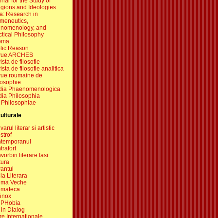
nal for the Study of
igions and Ideologies
a: Research in
meneutics,
nomenology, and
ctical Philosophy
ema
lic Reason
vue ARCHES
sta de filosofie
sta de filosofie analitica
ue roumaine de
losophie
dia Phaenomenologica
dia Philosophia
 Philosophiae
culturale
arul literar si artistic
strof
temporanul
trafort
orbiri literare Iasi
tura
antul
ia Literara
ema Veche
emateca
inox
PHobia
 in Dialog
re Internationale