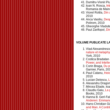
Dumitru-Viorel Piu
Ioan N. Rosca,
In
Romania de Main
Viorel Rotila,
Din 
2010
Anca Vasiliu,
Desp
Polirom, 2010
Gheorghe Vladut
Paul Zarifopol,
Din
VOLUME PUBLICATE LA
Vlad Alexandrescu
nature et metaphy
York, 2010
Costica Bradatan 
Power, and Intell
Corin Braga,
Du p
Garnier, Paris, 20
Paul Catanu,
Heid
2010
Lucian Delescu,
L
Alexandru Dragom
Mircea Eliade, Ioa
Claudiu Gaiu,
La 
Books, 2010
Hanna B. Gerl-Fa
Anderen: Emmanuel
Hans-Christian Gü
and Man. A Contri