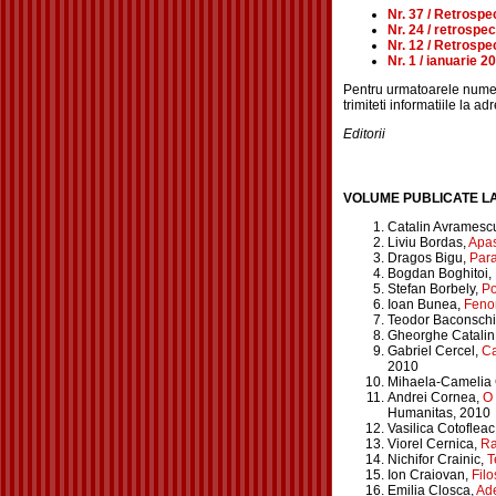
Nr. 37 / Retrospe
Nr. 24 / retrospe
Nr. 12 / Retrospe
Nr. 1 / ianuarie 
Pentru urmatoarele numere
trimiteti informatiile la a
Editorii
VOLUME PUBLICATE LA
Catalin Avramesc
Liviu Bordas,
Apasu
Dragos Bigu,
Para
Bogdan Boghitoi,
Stefan Borbely,
Po
Ioan Bunea,
Fenom
Teodor Baconschi
Gheorghe Catalin
Gabriel Cercel,
Ca
2010
Mihaela-Camelia
Andrei Cornea,
O 
Humanitas, 2010
Vasilica Cotofleac
Viorel Cernica,
Ra
Nichifor Crainic,
T
Ion Craiovan,
Filo
Emilia Closca,
Ade