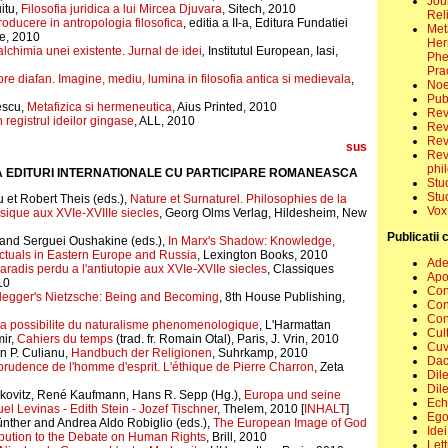
Jour
itu,
Filosofia juridica a lui Mircea Djuvara
, Sitech, 2010
Rel
troducere in antropologia filosofica
, editia a II-a, Editura Fundatiei
Met
e, 2010
Her
alchimia unei existente. Jurnal de idei
,
Institutul European, Iasi,
Phe
Pra
re diafan. Imagine, mediu, lumina in filosofia antica si medievala
,
No
Pub
escu,
Metafizica si hermeneutica
, Aius Printed, 2010
Re
 registrul ideilor gingase
, ALL, 2010
Revi
Revi
sus
Rev
phi
 EDITURI INTERNATIONALE
CU PARTICIPARE ROMANEASCA
Stu
Stu
 et Robert Theis (eds.),
Nature et Surnaturel. Philosophies de la
Vox
sique aux XVIe-XVIIIe siecles
, Georg Olms Verlag, Hildesheim, New
Publicatii 
and Serguei Oushakine (eds.),
In Marx's Shadow: Knowledge,
ectuals in Eastern Europe and Russia
, Lexington Books, 2010
Adev
aradis perdu a l'antiutopie aux XVIe-XVIIe siecles
, Classiques
Apo
10
Con
egger's Nietzsche: Being and Becoming
, 8th House Publishing,
Con
Conv
a possibilite du naturalisme phenomenologique
, L'Harmattan
Cul
ir,
Cahiers du temps
(trad. fr. Romain Otal), Paris, J. Vrin, 2010
Cuv
n P. Culianu,
Handbuch der Religionen
, Suhrkamp, 2010
Dac
prudence de l'homme d'esprit. L'éthique de Pierre Charron
, Zeta
Dil
Dil
lkovitz, René Kaufmann, Hans R. Sepp (Hg.),
Europa und seine
Ech
 Levinas - Edith Stein - Jozef Tischner
, Thelem, 2010 [
INHALT
]
Ego
nther and Andrea Aldo Robiglio (eds.),
The European Image of God
Idei
bution to the Debate on Human Rights
, Brill, 2010
Lett