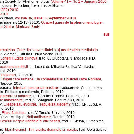
itish Society for Phenomenology.
Volume 41 – No 1 – January 2010
,
ssions: Boredom, Love, Lust & Shame
5 (332) 2010
 2010
an Ideas,
Volume 36, Issue 3 (September 2010)
utique. nr. 12-13 (2010):
Quatre figures de la phenomenologie :
r, Sartre, Merleau-Ponty
sus
mpleton. Oare din cauza stiintei a ajuns desueta credinta in
d. A. Aleman, Editura Curtea Veche, 2010
,
Scrieri I. Editie bilingva
, trad. C. Ciubotaru, N. Mogage si D.
 2010
gaduinta politicii
, traducere de Mihaela Bidilica-Vasilache,
sti, 2010
,
Profanari
, Tact 2010
,
Timpul care ramane. Un comentariu al Epistolei catre Romani
,
j-Napoca, 2010
asparta,
Intrebari despre cunoastere
, traducere de Ana Irimescu,
eria: Biblioteca medievala, Polirom, 2010
enerare si nimicire
, trad. Andrei Cornea, Polirom, 2010
e imbatranire
, trad. A. Sahighian, Editura ART, 2010
r,
Creatie sau evolutie. Trebuie sa alegem?
, trad. R.N. Lupu, V.
he, 2010
,
Filosofia lui nu
, trad. V. Tonoiu, Univers, 2010
 Kevin Mulligan,
Nationalismele
, Nemira, 2010
i eseuri despre libertate si alte scrieri
, trad. L. Stefan, Humanitas,
re,
Maniheismul - Principiile, dogmele si morala
, trad. Gelu Sabau,
010