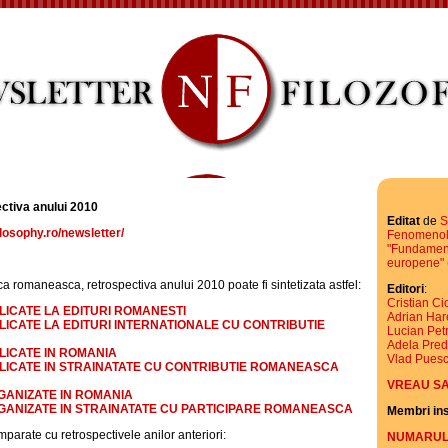
ectiva anului 2010
Editat
de
S
losophy.ro/newsletter/
Fenomenol
"Fundament
europene"
ca romaneasca, retrospectiva anului 2010 poate fi sintetizata astfel:
Editori
:
Cristian C
LICATE LA EDITURI ROMANESTI
Adrian Har
LICATE LA EDITURI INTERNATIONALE CU CONTRIBUTIE
Lucian Pet
Adela Pre
LICATE IN ROMANIA
Vlad Pues
BLICATE IN STRAINATATE CU CONTRIBUTIE ROMANEASCA
VREAU SA
GANIZATE IN ROMANIA
RGANIZATE IN STRAINATATE CU PARTICIPARE ROMANEASCA
Membri ins
mparate cu retrospectivele anilor anteriori:
NUMARUL