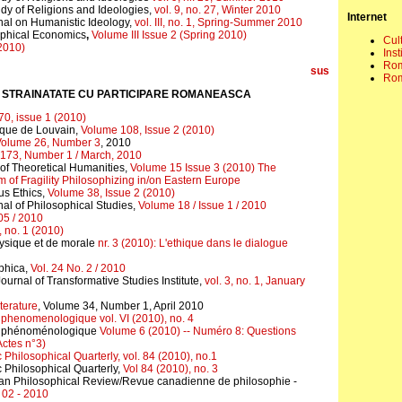
udy of Religions and Ideologies,
vol. 9, no. 27, Winter 2010
Internet
rnal on Humanistic Ideology,
vol. III, no. 1, Spring-Summer 2010
ophical Economics
,
Volume III Issue 2 (Spring 2010)
Cul
(2010)
Inst
Rom
sus
Rom
N STRAINATATE
CU PARTICIPARE ROMANEASCA
0, issue 1 (2010)
que de Louvain,
Volume 108, Issue 2 (2010)
olume 26, Number 3
, 2010
173, Number 1 / March, 2010
 of Theoretical Humanities,
Volume 15 Issue 3 (2010) The
of Fragility Philosophizing in/on Eastern Europe
us Ethics,
Volume 38, Issue 2 (2010)
nal of Philosophical Studies,
Volume 18 / Issue 1 / 2010
05 / 2010
, no. 1 (2010)
sique et de morale
nr. 3 (2010): L'ethique dans le dialogue
phica,
Vol. 24 No. 2 / 2010
Journal of Transformative Studies Institute,
vol. 3, no. 1, January
terature
, Volume 34, Number 1, April 2010
e phenomenologique vol. VI (2010), no. 4
se phénoménologique
Volume 6 (2010) -- Numéro 8: Questions
Actes n°3)
Philosophical Quarterly, vol. 84 (2010), no.1
 Philosophical Quarterly,
Vol 84 (2010), no. 3
an Philosophical Review/Revue canadienne de philosophie -
 02 - 2010