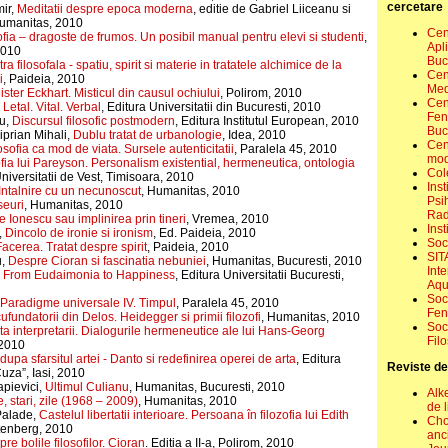
cercetare
ir,
Meditatii despre epoca moderna
, editie de Gabriel Liiceanu si
Humanitas, 2010
Cen
ofia – dragoste de frumos. Un posibil manual pentru elevi si studenti
,
Apli
2010
Buc
tra filosofala - spatiu, spirit si materie in tratatele alchimice de la
Cent
i
, Paideia, 2010
Med
ster Eckhart. Misticul din causul ochiului
, Polirom, 2010
Cent
,
Letal. Vital. Verbal
, Editura Universitatii din Bucuresti, 2010
Fen
u,
Discursul filosofic postmodern
, Editura Institutul European, 2010
Buc
iprian Mihali,
Dublu tratat de urbanologie
, Idea, 2010
Cen
osofia ca mod de viata. Sursele autenticitatii
, Paralela 45, 2010
mod
fia lui Pareyson. Personalism existential, hermeneutica, ontologia
Col
Universitatii de Vest, Timisoara, 2010
Inst
Intalnire cu un necunoscut
, Humanitas, 2010
Psi
seuri
, Humanitas, 2010
Rad
 Ionescu sau implinirea prin tineri
, Vremea, 2010
Inst
,
Dincolo de ironie si ironism
, Ed. Paideia, 2010
Soc
acerea. Tratat despre spirit
, Paideia, 2010
SIT
u,
Despre Cioran si fascinatia nebuniei
, Humanitas, Bucuresti, 2010
Int
,
From Eudaimonia to Happiness
, Editura Universitatii Bucuresti,
Aqu
Soc
Paradigme universale IV. Timpul
, Paralela 45, 2010
Fen
ufundatorii din Delos. Heidegger si primii filozofi
, Humanitas, 2010
Soc
ta interpretarii. Dialogurile hermeneutice ale lui Hans-Georg
Filo
 2010
dupa sfarsitul artei - Danto si redefinirea operei de arta
, Editura
Reviste de 
 Cuza”, Iasi, 2010
pievici,
Ultimul Culianu
, Humanitas, Bucuresti, 2010
Alk
, stari, zile (1968 – 2009)
, Humanitas, 2010
de l
Palade,
Castelul libertatii interioare. Persoana în filozofia lui Edith
Cho
tenberg, 2010
anc
re bolile filosofilor. Cioran
. Editia a II-a, Polirom, 2010