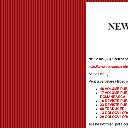
Nr. 12 bis (50) / Retrosp
http://www.romanian-phi
Stimati colegi,
Pentru cercetarea filozofi
46 VOLUME PUB
17 VOLUME PUB
ROMANEASCA
16 REVISTE PUB
23 REVISTE PU
68 TRADUCERI
13 COLOCVII OR
29 COLOCVII O
Aceste informatii pot fi co