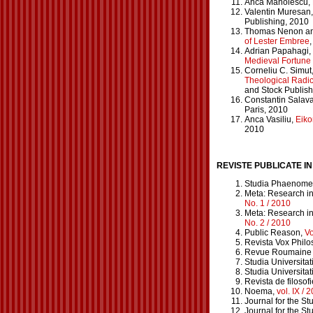
Anca Manolescu,
Valentin Muresan
Publishing, 2010
Thomas Nenon and 
of Lester Embree
Adrian Papahagi,
Medieval Fortune 
Corneliu C. Simut
Theological Radic
and Stock Publish
Constantin Salava
Paris, 2010
Anca Vasiliu,
Eiko
2010
REVISTE PUBLICATE IN
Studia Phaenome
Meta: Research in
No. 1 / 2010
Meta: Research in
No. 2 / 2010
Public Reason,
Vo
Revista Vox Phil
Revue Roumaine 
Studia Universitat
Studia Universita
Revista de filosofi
Noema,
vol. IX / 
Journal for the St
Journal for the St